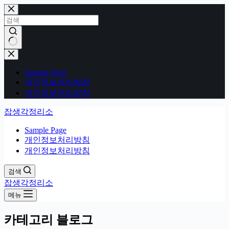
본
문
으
로
건
결
너
과
Sample Page
뛰
없
개인정보처리방침
기
음
개인정보처리방침
잡생각정리소
Sample Page
개인정보처리방침
개인정보처리방침
검색
잡생각정리소
메뉴
카테고리
블로그