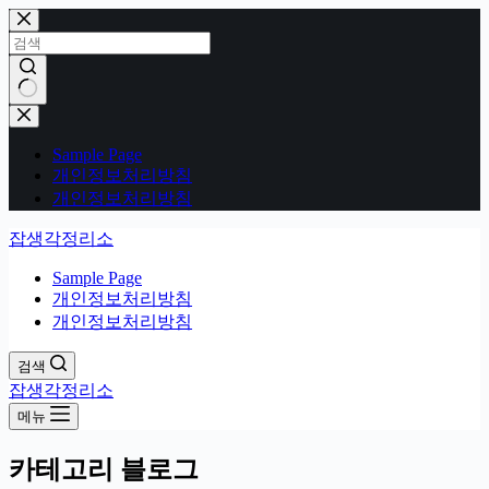
본
문
으
로
건
결
너
과
Sample Page
뛰
없
개인정보처리방침
기
음
개인정보처리방침
잡생각정리소
Sample Page
개인정보처리방침
개인정보처리방침
검색
잡생각정리소
메뉴
카테고리
블로그