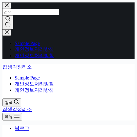
본
문
으
로
건
결
너
과
Sample Page
뛰
없
개인정보처리방침
기
음
개인정보처리방침
잡생각정리소
Sample Page
개인정보처리방침
개인정보처리방침
검색
잡생각정리소
메뉴
블로그