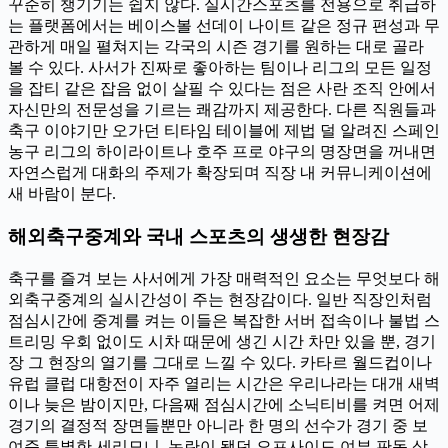
꾸준히 챙기기는 쉽지 않다. 실시간스포츠를 전용으로 취급하
는 플랫폼에서는 베이스볼 선데이 나이트 같은 정규 편성과 무
관하게 매일 펼쳐지는 각국의 시즌 경기를 원하는 대로 골라
볼 수 있다. 사서가 진짜로 좋아하는 팀이나 리그의 모든 일정
을 잡티 같은 잡음 없이 살필 수 있다는 점은 사란 조직 안에서
자신만의 전문성을 기르는 쾌감까지 제공한다. 다른 직원들과
축구 이야기만 오가던 티타임 테이블에 제법 덜 알려진 스페인
농구 리그의 하이라이트나 호주 프로 야구의 명장면을 꺼내면
자연스럽게 대화의 주제가 확장되며 직장 내 커뮤니케이션에
새 바람이 분다.
해외축구중계와 국내 스포츠의 생생한 현장감
축구를 즐겨 보는 사서에게 가장 매력적인 요소는 무엇보다 해
외축구중계의 실시간성이 주는 현장감이다. 일반 직장인처럼
점심시간에 중계를 켜는 이들은 복잡한 서버 접속이나 불법 스
트리밍 우회 없이도 시차 때문에 생긴 시간 차만 있을 뿐, 경기
장 그 현장의 열기를 그대로 느낄 수 있다. 카타르 월드컵이나
유럽 클럽 대항전이 자주 열리는 시간은 우리나라는 대개 새벽
이나 늦은 밤이지만, 다음째 점심시간에 소닉티비를 켜면 어제
경기의 결정적 장면들뿐만 아니라 한 명의 선수가 경기 중 보
여준 특별한 세리모니, 논란이 됐던 오프사이드 여부 판독 상