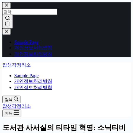
본
문
으
로
건
결
너
과
Sample Page
뛰
없
개인정보처리방침
기
음
개인정보처리방침
잡생각정리소
Sample Page
개인정보처리방침
개인정보처리방침
검색
잡생각정리소
메뉴
도서관 사서실의 티타임 혁명: 소닉티비