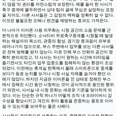
지 않음’의 권리를 자연스럽게 보장한다. 예를 들어 한 사서가
축구 중계에 몰두하면서 상대 팀의 골에 무심코 실망하는 표정
을 지어도, 다른 사서들은 그 감정의 맥락을 정확히 알 수 없다.
이것은 불필요한 오해나 편견을 예방하는 효과도 가져온다.
더 나아가 이어폰 사용 의무화는 시청 공간의 소음 문제를 근
본적으로 차단했다. 소닉티비 무료축구중계를 시청할 때 발생
하는 해설자의 목소리, 관중의 함성, 경기장 효과음이 외부로
새어나가지 않으므로, 부스 주변에서 업무를 보는 다른 사서들
은 전혀 방해를 받지 않는다. 이로 인해 부스 안팎의 공간이 명
확히 분리되었고, 각 사서는 자신이 원하는 시간에 티타임을
즐기면서도 타인의 업무 집중도를 침해하지 않는 환경이 조성
되었다. 이전에는 휴게실 한쪽에서 몰래 스마트폰으로 중계를
보다가 동료 눈치를 보거나 시청 사실 자체를 숨겨야 했던 사
례가 많았다. 하지만 지금은 이어폰을 낀 상태로 정해진 부스
에서 정해진 시간 동안 시청하는 것이 공식적으로 용인된 행위
가 되면서, 사서실 내 시청 문화는 새로운 기준을 맞이하게 되
었다. 이는 단순한 규칙 하나가 어떻게 조직 내 프라이버시 감
수성을 향상시키고 개인의 취미 활동을 존중하는 풍토로 이어
질 수 있는지를 보여주는 좋은 사례다.
사서들이 개인적으로 선호하는 이유, 플랫폼의 기술적 적합성,