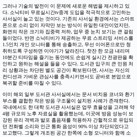
그러나 기술의 발전이 이 문제에 새로운 해법을 제시하고 있
다. 소닉티비 무료실시간tv중계 도입을 적극적으로 고민하는
사서실이 늘고 있는 것이다. 기존의 사서실 환경에서는 스마트
폰으로 소리 없이 자막만 보는 방식이 유일한 대안이었지만,
화면의 작은 크기와 집중력 저하, 업무 중 눈치 보기는 큰 걸림
돌이었다. 반면 소닉티비가 제공하는 무료 스트리밍 서비스를
1.5인치 개인 모니터를 통해 송출하고, 무선 이어폰으로만 청
취하도록 구성하면 이야기가 달라진다. 찻잔 한 모금 내리며
10분간 티타임을 즐기는 동안에도 손쉽게 실시간 전광판을 확
인하고 원하는 해설을 들을 수 있다. 도서관 입구의 큰 민원 처
리 상황과는 차단된 별도 공간이 확보된다면, 사서는 자신의
컨디션과 가벼운 관심사를 충족시키면서도 곧바로 본업으로
복귀할 준비를 마칠 수 있다.
이미 해외 일부 도서관 사서실에서는 문서 비치용 코너와 환기
부스를 결합한 작은 방음 구조물이 설치된 사례가 존재한다.
국내에서도 한 대학 도서관 사서실은 업무 효율성을 고려해 약
4평 규모의 노후 자료실을 활용했는데, 이곳에 방음 성능이 보
강된 유리 격벽과 발포 흡음재를 적용하자 간헐적으로 유입되
던 전화벨 소리와 인근 통화 음성이 90% 이상 차단되었다고
보고했다. 그렇게 개조된 공간 한쪽에 소형 모니터와 함께 소