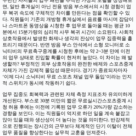
수년간 사서들의 업무 패턴을 추적한 가상의 모델을 상정해보
면, 일반 휴게실이 아닌 전용 방음 부스에서의 시청 경험이 업
무 복귀 속도에 구체적인 차이를 만든다는 점을 확인할 수 있
다. 직원들이 기존의 개방형 휴게실에서 음료를 마시며 잡담이
나 스마트폰 동영상을 시청한 후 업무로 돌아올 때는 평균 10
분에서 15분가량의 심리적 사무 복귀 시간이 소요된다. 사회적
상호작용에서 발생한 화제나 생각의 잔상이 업무 집중력을 흩
트리기 때문이다. 반면 방음 부스 안석에서 소형 모니터로 소
닉티비의 무료축구중계를 시청한 후에는 약 2~3분 만에 이전
의 업무 상태로 진입할 확률이 현저히 높았다. 이 차이는 왜 발
생할까? 부정적인 외부 상호작용의 완전한 배제와 스포츠중계
자체가 가진 강제적 몰입성 때문이다. 경기가 종료되자마자
‘이제 다시 소닉티비 무료 스포츠 채널 업무 돌입’이라는 인지
적 스위치가 동시에 작동하기 쉽다.
업무 집중도 회복력과 관련된 자체 측정 지표조차 유의미하게
개선된다. 부스로 30분 미만의 짧은 무료실시간스포츠중계 시
청 허용 후에는 이전에 기록된 업무 오류가 20%가량 감소하는
경향을 보인다. 이는 직원들이 억지로 하던 일을 계속 붙잡고
앉아 있을 때와 생산성이 더 높다는 것을 의미한다. 반강제적
으로 진행되는 장시간의 근무보다 체계적인 단기 이탈이 전체
업무 품질을 향상한다는 실무적 교훈을 던져준다.