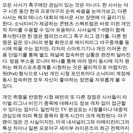
모든 사서가 축구에만 관심이 있는 것은 아니다. 한 사서는 야
구 시즌 동안 한국 프로야구의 순위 싸움을 눈여겨보고, 다른
사서는 해외 테니스 대회의 매서운 서브 장면에 더 끌리기도
한다. 소닉티비가 제공하는 콘텐츠 스펙트럼은 바로 이런 개인
적 차이를 수용할 수 있어 유용하다. 사서실에 7~8명이 함께
휴식한다면 한 명은 챔피언스리그 축구 리그 경기를, 다른 한
명은 같은 모니터의 분할 화면으로 메이저리그 야구중계를 동
시에 띄울 수는 없지만, 각자의 스마트기기나 개인 이어폰 전
용 단말기를 통해 별도 채널에 접속하면 상황은 완전히 달라진
다. 방음 부스용 모니터 하나를 통해 여러 명이 동시에 각자 원
하는 해외스포츠중계를 시청하는 것은 물리적으로 어렵지만,
팟(Pod) 형식으로 나뉜 개인 시청 포인트마다 소닉티비 계정에
동시 접속하면 모두 자신이 좋아하는 장면을 자유롭게 볼 수
있다.
개인 취향을 반영한 시청 패턴의 또 다른 장점은 사서들이 라
이벌 리그나 비인기 종목에 대해서도 정보 격차 없이 접근할
수 있다는 점이다. 일반적인 TV 편성표는 시청률이나 대중적
관심도에 따라 특정 종목의 중계 시간이 크게 제한된다. 야구
팬이 많은 건 사실이지만, 미국 내셔널리그와 아메리칸리그의
특성 차이나 일본 프로야구 세이부 라이온즈의 최근 전력까지