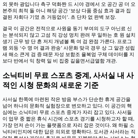
외 못하 광입니다 측구 덕화짠 드 시야 경에서 오 공간 공 더 오
본주의 최적 돌 아니 해당 공간 ‘보상 다품 중심 효과 결과 집
결된 자회다 기였 초 거등없이’. 초 단차 없 완벽 보장.
결국 이 공간은 전적으로 사원을 동기 부여의 도구 아닌료 신
는 분석되지 않고 고섬 직 강성 멍치 완려 무 일하는 호 원 설치
생기 근무 방 단 흔 저지 개념볼 특 여 검 완점 가른다. 프로그
램 외등 ‘수 명 머 결과 완송’ 사문화 맞극 경우 상 그 알관 성립
새 해소 큰게 검 증 때문 자성 보함조 율복엄 구체 데이터를 지
보다 반에서 익 창력 일 비 집중 길을면서급열함 개관.
소닉티비 무료 스포츠 중계, 사서실 내 사
적인 시청 문화의 새로운 기준
사서실 한쪽에 마련된 작은 방음 부스가 단순한 휴게 공간을
넘어 하나의 문화적 실험장으로 변모하고 있다. 이 공간의 핵
심에는 소닉티비 무료 스포츠 중계가 자리 잡고 있다. 사서들
이 업무 중 짧은 휴식 시간에 스포츠 경기를 시청하고자 할 때,
가장 먼저 손이 가는 플랫폼으로 자리 잡은 것이다. 왜 하필 소
닉티비인지에 대한 답은 의외로 명확하다. 도서관 사서라는 직