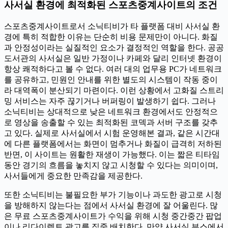
사서실 환경에 최적화된 스포츠중계사이트의 조건
스포츠중계사이트로서 소닉티비가 타 플랫폼 대비 사서실 환
경에 특히 적합한 이유는 단순히 비용 문제만이 아니다. 화질
과 안정성이라는 실질적인 요소가 결정적인 역할을 한다. 공공
도서관의 사서실은 일반 가정이나 카페와 달리 인터넷 환경이
항상 쾌적하다고 볼 수 없다. 여러 대의 업무용 PC가 네트워크
를 공유하고, 민원인 안내를 위한 별도의 시스템이 작동 중이
라 대역폭이 분산되기 마련이다. 이런 상황에서 고화질 스트리
밍 서비스는 자주 끊기거나 버퍼링이 발생하기 쉽다. 그러나
소닉티비는 상대적으로 낮은 네트워크 환경에서도 안정적으
로 영상을 송출할 수 있는 최적화된 코덱과 서버 구조를 갖추
고 있다. 실제로 사서실에서 시험 운영해본 결과, 같은 시간대
에 다른 플랫폼에서는 화면이 멈추거나 화질이 급격히 저하된
반면, 이 사이트는 원활한 재생이 가능했다. 이는 짧은 티타임
동안 경기의 흐름을 놓치지 않고 시청할 수 있다는 의미이며,
사서들에게 중요한 만족감을 제공한다.
또한 소닉티비는 불필요한 부가 기능이나 과도한 광고로 시청
을 방해하지 않는다는 점에서 사서실 환경에 잘 어울린다. 많
은 무료 스포츠중계사이트가 수익을 위해 시청 중간중간 팝업
이나 리다이렉트 광고를 집중 배치한다. 만약 사서실 부스에서