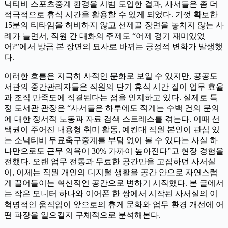
닉티비 스포츠중계 환경을 시범 도입한 결과, 사서들은 좀 더
적극적으로 휴식 시간을 활용할 수 있게 되었다. 기껏 확보한
15분의 티타임을 허비하지 않고 선제골 장면을 놓치지 않는 사
례가 늘면서, 직원 간 대화의 주제도 “어제 경기 재미있었
어?”에서 방금 본 장면의 묘사로 바뀌는 긍정적 변화가 발생했
다.
이러한 흐름은 지극히 사적인 문화로 보일 수 있지만, 공공도
서관의 중간관리자들은 직원의 단기 휴식 시간 질이 업무 효율
과 조직 만족도에 직결된다는 점을 인지하고 있다. 실제로 특
정 도서관 관장은 “사서들은 하루에도 적게는 수백 건의 문의
에 대한 정서적 노동과 자료 검색 스트레스를 겪는다. 이때 선
택권이 주어진 내용형 취미 활동, 예컨대 직원 본인이 관심 있
는 소닉티비 무료축구중계를 부담 없이 볼 수 있다는 사실 하
나만으로도 근무 의욕이 30% 가까이 높아진다”고 현장 경험을
전했다. 오랜 업무 전통과 무료한 공간만을 고집하던 사서실
이, 이제는 직원 개인의 디지털 생활을 공간 안으로 자연스럽
게 끌어들이는 혁신적인 공간으로 변하기 시작했다. 본 글에서
는 작은 모니터 하나와 이어폰 한 쌍에서 시작된 사서실의 이
혁명적인 움직임이 앞으로의 휴게 문화와 업무 환경 개선에 어
떤 파장을 일으킬지 구체적으로 분석해본다.