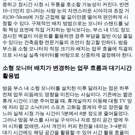
증하고 장시간 시청 시 두통을 호소할 가능성이 커진다. 반면
10~13인치 모니터는 사람 눈의 자연스러운 시야각과 초점 거
리(30~50cm)에 가장 근접해 팔 길이만큼 떨어져 편안하게 시
청할 수 있다. 구체적인 배치 방법으로는 모니터 스탠드를 낮
춰 책상 표면에 직접 거치하는 방식보다는, 부스 내 15도 정도
경사진 벽걸이 마운트를 활용하면 경추 부담을 절반 이상 줄일
수 있다는 건축음향 전문가들의 조언이 참고할 만하다. 방음
부스용 소형 모니터의 적정 크기와 배치는 업무 효율에 직결되
므로 사서실 실측 데이터를 바탕으로 신중하게 결정해야 한다.
소형 모니터 배치가 변경하는 업무 흐름과 대기시간
활용법
방음 부스 내 소형 모니터를 설치한 이후 달라지는 점은 하루
전체 업무 리듬에도 영향을 미친다는 사실이다. 기존에는 짧은
휴게 시간이 15분 주어졌을 때, 휴게실까지 이동해 대형 TV 앞
에 자리 잡고 소닉티비 스포츠 고화질 중계의 주요 장면을 찾
느라 실제 시청 가능 시간이 5분에서 8분 정도로 줄어들었다.
그러나 방음 부스를 사서실 구석이나 자료 정리 공간 옆에 두
어 시차를 없애면, 사서 개인이 커피 한잔을 내리는 3~4분의
대기 시간에도 해당 공간을 활용할 수 있어 시간 활용 효율이