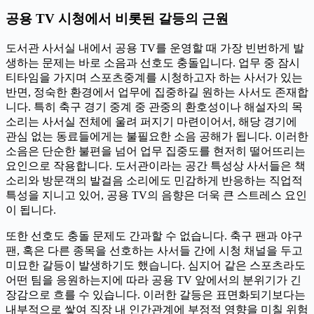
공용 TV 시청에서 비롯된 갈등의 근원
도서관 사서실 내에서 공용 TV를 운영할 때 가장 빈번하게 발
생하는 문제는 바로 소음과 선호도 충돌입니다. 업무 중 잠시
티타임을 가지며 스포츠중계를 시청하고자 하는 사서가 있는
반면, 정숙한 환경에서 업무에 집중하길 원하는 사서도 존재합
니다. 특히 축구 경기 중계 중 관중의 환호성이나 해설자의 목
소리는 사서실 전체에 울려 퍼지기 마련이어서, 해당 경기에
관심 없는 동료들에게는 불필요한 소음 공해가 됩니다. 이러한
소음은 단순한 불편을 넘어 업무 집중도를 현저히 떨어뜨리는
요인으로 작용합니다. 도서관이라는 공간 특성상 사서들은 책
소리와 방문객의 발걸음 소리에도 민감하게 반응하는 직업적
특성을 지니고 있어, 공용 TV의 음향은 더욱 큰 스트레스 요인
이 됩니다.
또한 선호도 충돌 문제도 간과할 수 없습니다. 축구 팬과 야구
팬, 혹은 다른 종목을 선호하는 사서들 간에 시청 채널을 두고
미묘한 갈등이 발생하기도 했습니다. 심지어 같은 스포츠라도
어떤 팀을 응원하는지에 따라 공용 TV 앞에서의 분위기가 긴
장감으로 흐를 수 있습니다. 이러한 갈등은 표면화되기보다는
내부적으로 쌓여 직장 내 인간관계에 부정적 영향을 미칠 위험