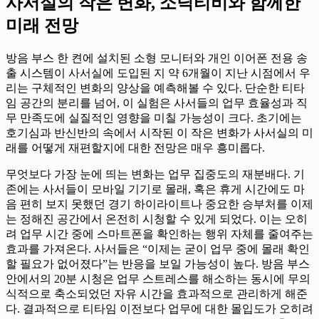
사서실의 작은 변화, 소닉티비와 함께한
미래 전망
방음 부스 한 켠에 설치된 소형 모니터와 개인 이어폰 전용 송
출 시스템이 사서실에 도입된 지 약 6개월이 지난 시점에서 우
리는 구체적인 변화의 양상을 예측해볼 수 있다. 단순한 티타
임 공간의 분리를 넘어, 이 실험은 사서들의 업무 효율성과 직
무 만족도에 실질적인 영향을 미칠 가능성이 크다. 초기에는
호기심과 반신반의 속에서 시작된 이 작은 변화가 사서실의 미
래를 어떻게 재편할지에 대한 전망은 매우 흥미롭다.
무엇보다 가장 눈에 띄는 변화는 업무 집중도의 재분배다. 기
존에는 사서들이 모바일 기기로 몰래, 혹은 휴게 시간에도 마
음 편히 보지 못했던 경기 하이라이트나 중요한 승부처를 이제
는 정해진 공간에서 온전히 시청할 수 있게 되었다. 이는 오히
려 업무 시간 중에 스마트폰을 확인하는 행위 자체를 줄여주는
효과를 가져온다. 사서들은 “이제는 굳이 업무 중에 몰래 확인
할 필요가 없어졌다”는 반응을 보일 가능성이 높다. 방음 부스
안에서의 20분 시청은 업무 스트레스를 해소하는 동시에 무의
식적으로 축소되었던 자유 시간을 효과적으로 관리하게 해준
다. 결과적으로 티타임 이전보다 업무에 대한 몰입도가 오히려