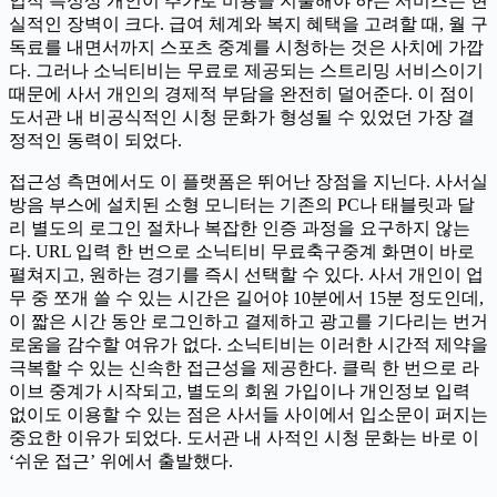
업적 특성상 개인이 추가로 비용을 지불해야 하는 서비스는 현
실적인 장벽이 크다. 급여 체계와 복지 혜택을 고려할 때, 월 구
독료를 내면서까지 스포츠 중계를 시청하는 것은 사치에 가깝
다. 그러나 소닉티비는 무료로 제공되는 스트리밍 서비스이기
때문에 사서 개인의 경제적 부담을 완전히 덜어준다. 이 점이
도서관 내 비공식적인 시청 문화가 형성될 수 있었던 가장 결
정적인 동력이 되었다.
접근성 측면에서도 이 플랫폼은 뛰어난 장점을 지닌다. 사서실
방음 부스에 설치된 소형 모니터는 기존의 PC나 태블릿과 달
리 별도의 로그인 절차나 복잡한 인증 과정을 요구하지 않는
다. URL 입력 한 번으로 소닉티비 무료축구중계 화면이 바로
펼쳐지고, 원하는 경기를 즉시 선택할 수 있다. 사서 개인이 업
무 중 쪼개 쓸 수 있는 시간은 길어야 10분에서 15분 정도인데,
이 짧은 시간 동안 로그인하고 결제하고 광고를 기다리는 번거
로움을 감수할 여유가 없다. 소닉티비는 이러한 시간적 제약을
극복할 수 있는 신속한 접근성을 제공한다. 클릭 한 번으로 라
이브 중계가 시작되고, 별도의 회원 가입이나 개인정보 입력
없이도 이용할 수 있는 점은 사서들 사이에서 입소문이 퍼지는
중요한 이유가 되었다. 도서관 내 사적인 시청 문화는 바로 이
‘쉬운 접근’ 위에서 출발했다.